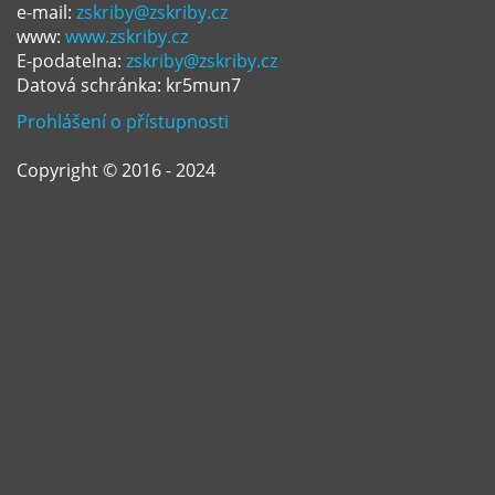
e-mail:
zskriby@zskriby.cz
www:
www.zskriby.cz
E-podatelna:
zskriby@zskriby.cz
Datová schránka: kr5mun7
Prohlášení o přístupnosti
Copyright © 2016 - 2024