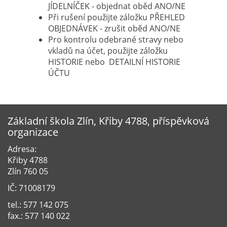
JÍDELNÍČEK - objednat oběd ANO/NE
Při rušení použijte záložku PŘEHLED
OBJEDNÁVEK - zrušit oběd ANO/NE
Pro kontrolu odebrané stravy nebo
vkladů na účet, použijte záložku
HISTORIE nebo DETAILNÍ HISTORIE
ÚČTU
Základní škola Zlín, Křiby 4788, příspěvková
organizace
Adresa:
Křiby 4788
Zlín 760 05
IČ: 71008179
tel.: 577 142 075
fax.: 577 140 022