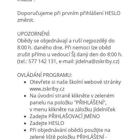
Doporučujeme při prvním přihlášení HESLO
změnit.
UPOZORNÉNÍ:
Obědy se objednávají a ruší nejpozději do
8:00 h. daného dne. Při nemoci lze oběd
zrušit přímo u vedoucí ŠJ daný den do 8:00 h.
(tel.: 577 142 131, e-mail: jidelna@zskriby.cz)
OVLÁDÁNÍ PROGRAMU:
Otevřete si naše školní webové stránky
www.zskriby.cz
Na úvodní straně klikněte v zeleném
panelu na položku "PŘIHLÁŠENÍ",
v menu klikněte na záložku Jídelníček
Zadejte PŘIHLAŠOVACÍ JMÉNO
Zadejte HESLO
Při objednávání obědů použijte na
zelené liště položku PŘIHLÁŠENÍ -