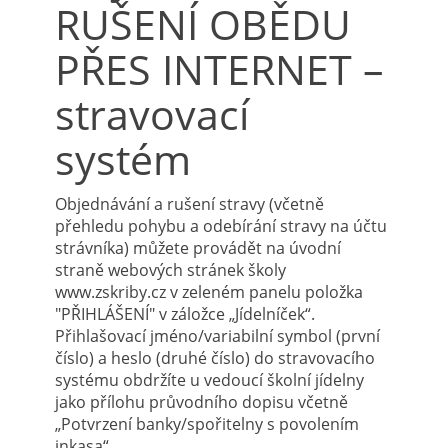
RUŠENÍ OBĚDU
PŘES INTERNET –
stravovací
systém
Objednávání a rušení stravy (včetně
přehledu pohybu a odebírání stravy na účtu
strávníka) můžete provádět na úvodní
straně webových stránek školy
www.zskriby.cz v zeleném panelu položka
"PŘIHLÁŠENÍ" v záložce „Jídelníček“.
Přihlašovací jméno/variabilní symbol (první
číslo) a heslo (druhé číslo) do stravovacího
systému obdržíte u vedoucí školní jídelny
jako přílohu průvodního dopisu včetně
„Potvrzení banky/spořitelny s povolením
inkasa“.