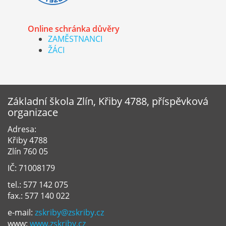
Online schránka důvěry
ZAMĚSTNANCI
ŽÁCI
Základní škola Zlín, Křiby 4788, příspěvková
organizace
Adresa:
Křiby 4788
Zlín 760 05
IČ: 71008179
tel.: 577 142 075
fax.: 577 140 022
e-mail:
zskriby@zskriby.cz
www:
www.zskriby.cz