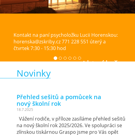
í psycholožku Lucii Horenskou:
Byli jsme zapoj
by.cz 771 228 551 úterý a
školám. Vešker
15:30 hod
na: ruzicka@zsk
Aktuálně
Novinky
Přehled sešitů a pomůcek na
nový školní rok
18.7.2025
Vážení rodiče, v příloze zasíláme přehled sešitů
na nový školní rok 2025/2026. Ve spolupráci se
zlínskou tiskárnou Graspo jsme pro Vás opět